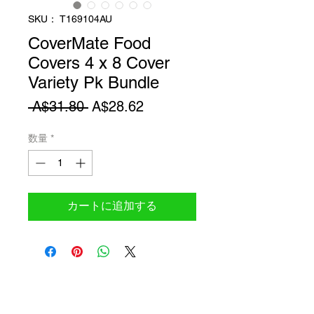
SKU： T169104AU
CoverMate Food
Covers 4 x 8 Cover
Variety Pk Bundle
通
セ
 A$31.80 
A$28.62
常
ー
数量
*
価
ル
格
価
格
カートに追加する